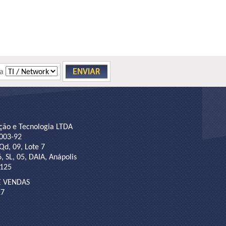
a
ação e Tecnologia LTDA
003-92
Qd, 09, Lote 7
 SL, 05, DAIA, Anápolis
-125
E VENDAS
17