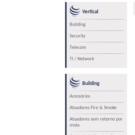
Vertical
Building
Security
Telecom
TI / Network
Building
Acessórios
Atuadores Fire & Smoke
Atuadores sem retorno por
mola