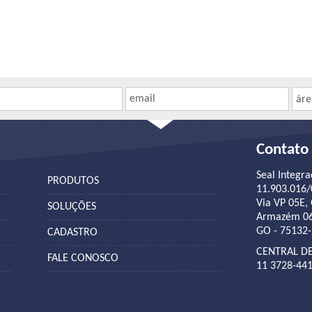
email
áre
Contato
Seal Integr
PRODUTOS
11.903.016/
Via VP 05E, 
SOLUÇÕES
Armazém 06,
GO - 75132
CADASTRO
CENTRAL D
FALE CONOSCO
11 3728-44