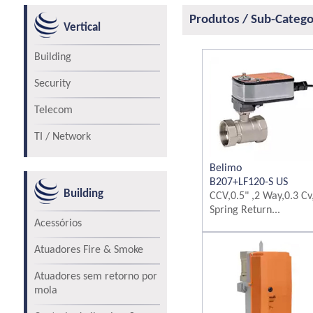
Produtos / Sub-Catego
Vertical
Building
Security
Telecom
TI / Network
Belimo
B207+LF120-S US
Building
CCV,0.5" ,2 Way,0.3 Cv
Spring Return...
Acessórios
Atuadores Fire & Smoke
Atuadores sem retorno por
mola