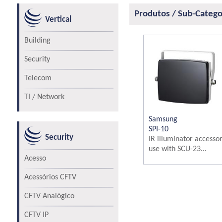
Produtos / Sub-Catego
Vertical
Building
Security
Telecom
TI / Network
Samsung
SPI-10
Security
IR illuminator accessor
use with SCU-23...
Acesso
Acessórios CFTV
CFTV Analógico
CFTV IP