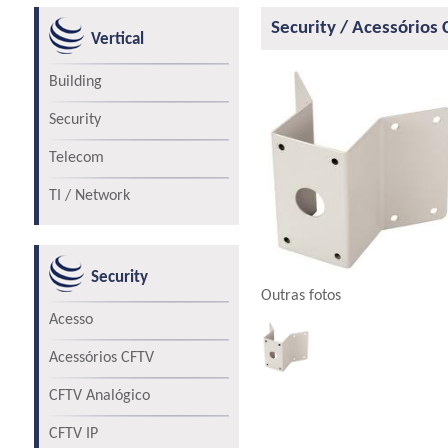
Security / Acessórios
Vertical
Building
Security
Telecom
TI / Network
Security
Outras fotos
Acesso
Acessórios CFTV
CFTV Analógico
CFTV IP