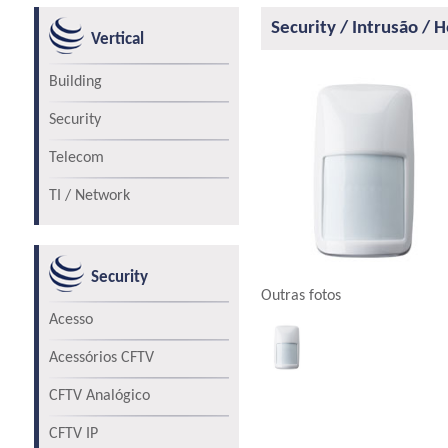
Security / Intrusão / 
Vertical
Building
Security
Telecom
TI / Network
Security
Outras fotos
Acesso
Acessórios CFTV
CFTV Analógico
CFTV IP