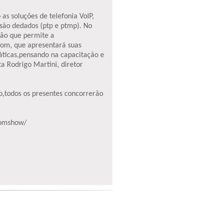
s soluções de telefonia VoIP,
ssão dedados (ptp e ptmp). No
ção que permite a
ecom, que apresentará suas
ticas,pensando na capacitação e
a Rodrigo Martini, diretor
so,todos os presentes concorrerão
comshow/