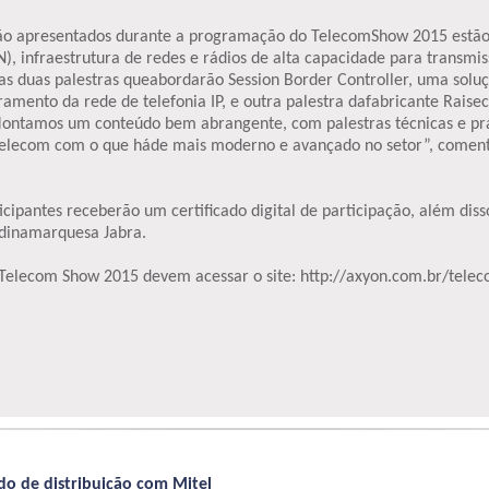
rão apresentados durante a programação do TelecomShow 2015 estão a
), infraestrutura de redes e rádios de alta capacidade para transmi
as duas palestras queabordarão Session Border Controller, uma solu
amento da rede de telefonia IP, e outra palestra dafabricante Rais
ontamos um conteúdo bem abrangente, com palestras técnicas e prá
e Telecom com o que háde mais moderno e avançado no setor”, coment
icipantes receberão um certificado digital de participação, além dis
 dinamarquesa Jabra.
 Telecom Show 2015 devem acessar o site: http://axyon.com.br/tele
o de distribuição com Mitel